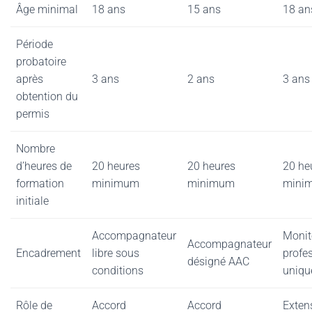
Âge minimal
18 ans
15 ans
18 an
Période
probatoire
après
3 ans
2 ans
3 ans
obtention du
permis
Nombre
d’heures de
20 heures
20 heures
20 he
formation
minimum
minimum
mini
initiale
Accompagnateur
Monit
Accompagnateur
Encadrement
libre sous
profe
désigné AAC
conditions
uniqu
Rôle de
Accord
Accord
Exten