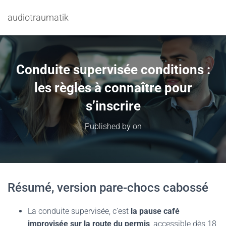
audiotraumatik
Conduite supervisée conditions :
les règles à connaître pour
s’inscrire
Published by
on
Résumé, version pare-chocs cabossé
La conduite supervisée, c’est
la pause café
improvisée sur la route du permis
, accessible dès 18