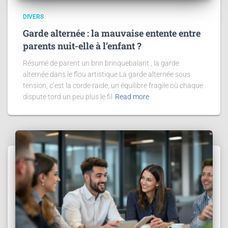
DIVERS
Garde alternée : la mauvaise entente entre
parents nuit-elle à l’enfant ?
Résumé de parent un brin brinquebalant , la garde
alternée dans le flou artistique La garde alternée sous
tension, c’est la corde raide, un équilibre fragile où chaque
dispute tord un peu plus le fil
Read more