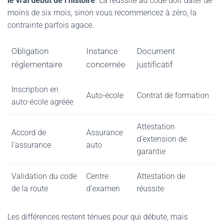
le vrai début de l’histoire
. La réussite au code doit dater de
moins de six mois, sinon vous recommencez à zéro, la
contrainte parfois agace.
Obligation
Instance
Document
réglementaire
concernée
justificatif
Inscription en
Auto-école
Contrat de formation
auto-école agréée
Attestation
Accord de
Assurance
d’extension de
l’assurance
auto
garantie
Validation du code
Centre
Attestation de
de la route
d’examen
réussite
Les différences restent ténues pour qui débute, mais