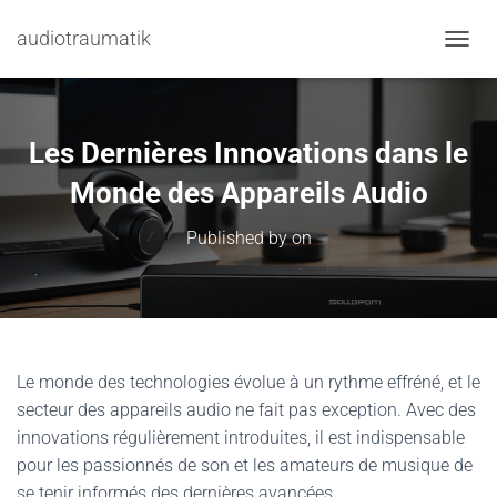
audiotraumatik
TOGGL
Les Dernières Innovations dans le
Monde des Appareils Audio
Published by
on
Le monde des technologies évolue à un rythme effréné, et le
secteur des appareils audio ne fait pas exception. Avec des
innovations régulièrement introduites, il est indispensable
pour les passionnés de son et les amateurs de musique de
se tenir informés des dernières avancées.