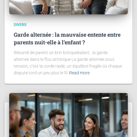
DIVERS
Garde alternée : la mauvaise entente entre
parents nuit-elle à l’enfant ?
Résumé de parent un brin brinquebalant , la garde
alternée dans le flou artistique La garde alternée sous
tension, c’est la corde raide, un équilibre fragile où chaque
dispute tord un peu plus le fil
Read more