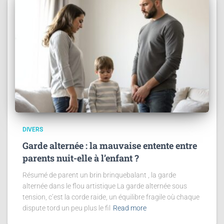
DIVERS
Garde alternée : la mauvaise entente entre
parents nuit-elle à l’enfant ?
Résumé de parent un brin brinquebalant , la garde
alternée dans le flou artistique La garde alternée sous
tension, c’est la corde raide, un équilibre fragile où chaque
dispute tord un peu plus le fil
Read more