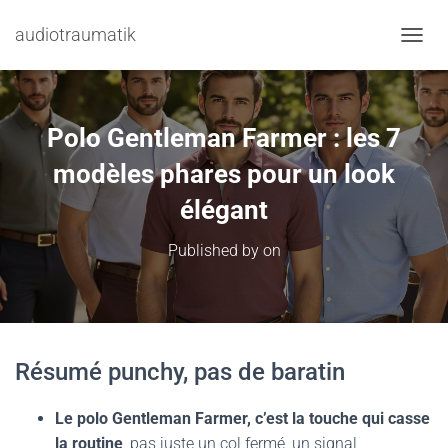
audiotraumatik
TOGGL
Polo Gentleman Farmer : les 7
modèles phares pour un look
élégant
Published by
on
Résumé punchy, pas de baratin
Le polo Gentleman Farmer, c’est la touche qui casse
la routine
, pas juste un col fermé, un signal