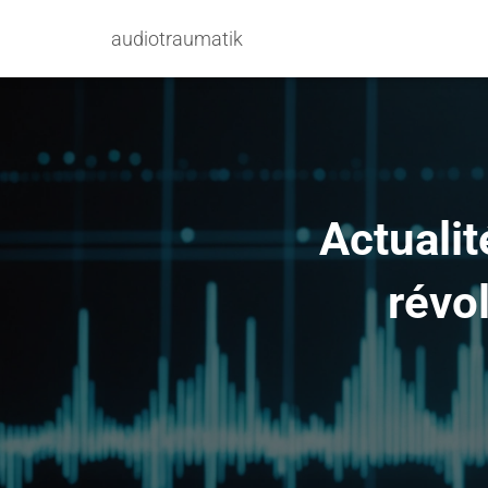
audiotraumatik
Actualité
révo