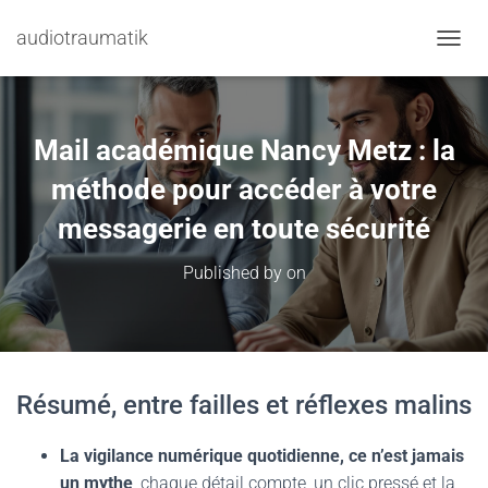
audiotraumatik
TOGGL
Mail académique Nancy Metz : la
méthode pour accéder à votre
messagerie en toute sécurité
Published by
on
Résumé, entre failles et réflexes malins
La vigilance numérique quotidienne, ce n’est jamais
un mythe
, chaque détail compte, un clic pressé et la