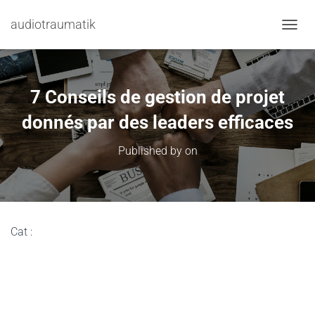
audiotraumatik
TOGGL
7 Conseils de gestion de projet
donnés par des leaders efficaces
Published by
on
Cat :