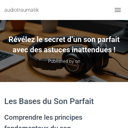
audiotraumatik
TOGGL
Révélez le secret d’un son parfait
avec des astuces inattendues !
Published by
on
Les Bases du Son Parfait
Comprendre les principes