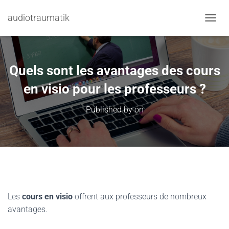
audiotraumatik
TOGGL
Quels sont les avantages des cours
en visio pour les professeurs ?
Published by
on
Les
cours en visio
offrent aux professeurs de nombreux
avantages.