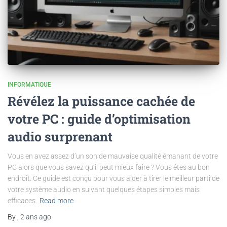
INFORMATIQUE
Révélez la puissance cachée de
votre PC : guide d’optimisation
audio surprenant
Vous en avez assez d’un son de mauvaise qualité émanant de votre
PC alors que vous savez qu’il peut mieux faire ? Vous êtes au bon
endroit. Ce guide est conçu pour vous aider à tirer le meilleur parti de
votre système audio en suivant quelques étapes simples mais
efficaces.
Read more
By
,
2 ans
ago