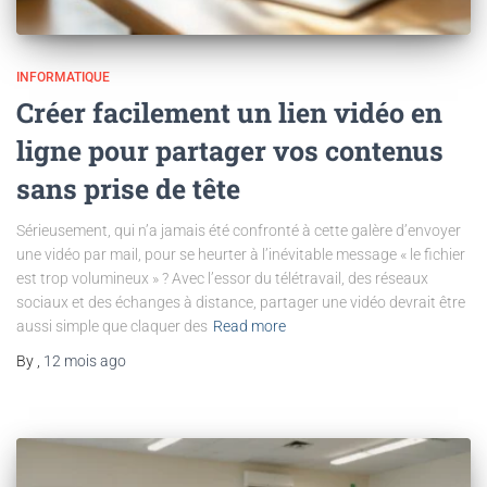
INFORMATIQUE
Créer facilement un lien vidéo en
ligne pour partager vos contenus
sans prise de tête
Sérieusement, qui n’a jamais été confronté à cette galère d’envoyer
une vidéo par mail, pour se heurter à l’inévitable message « le fichier
est trop volumineux » ? Avec l’essor du télétravail, des réseaux
sociaux et des échanges à distance, partager une vidéo devrait être
aussi simple que claquer des
Read more
By
,
12 mois
ago