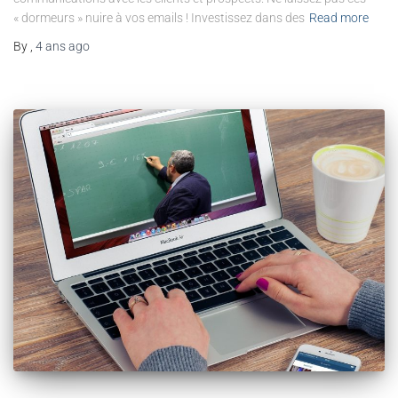
« dormeurs » nuire à vos emails ! Investissez dans des
Read more
By
,
4 ans
ago