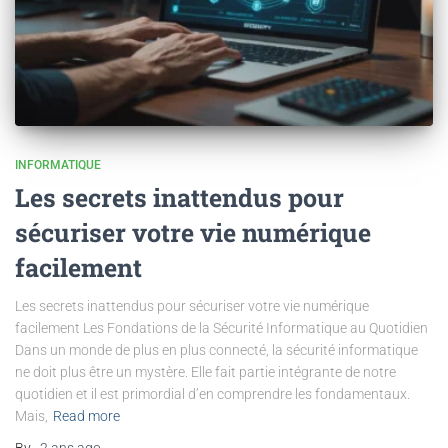
INFORMATIQUE
Les secrets inattendus pour
sécuriser votre vie numérique
facilement
Les secrets inattendus pour sécuriser votre vie numérique
facilement Les Fondations de la Sécurité Informatique au Quotidien
Dans un monde de plus en plus connecté, la sécurité informatique
ne doit plus être un mystère. Elle fait partie intégrante de notre
quotidien et il est primordial d’en comprendre les fondamentaux.
Mais,
Read more
By
,
2 ans
ago