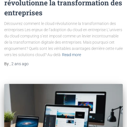
révolutionne la transformation des
entreprises
Découvrez comment le cloud révolutionne la transformation des
entreprises Les enjeux de l’adoption du cloud en entreprise L’univers
du cloud computing s’est imposé comme un levier incontournable
de la transformation digitale des entreprises. Mais pourquoi cet
engouement? Quels sont les véritables avantages derrière cette ruée
vers les solutions cloud? Au-delà
Read more
By
,
2 ans
ago