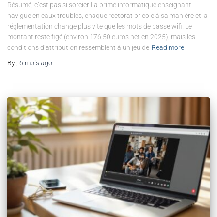
Résumé, c’est pas si sorcier La prime informatique enseignant
navigue en eaux troubles, chaque rectorat bricole à sa manière et la
réglementation change plus vite que les mots de passe wifi. Le
montant reste figé (environ 176,50 euros net en 2025), mais les
conditions d’attribution ressemblent à un jeu de
Read more
By
,
6 mois
ago