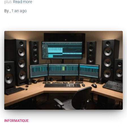
plus
Read more
By
,
1 an
ago
INFORMATIQUE