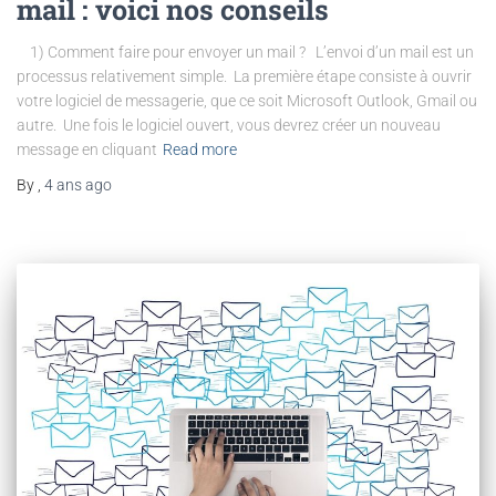
mail : voici nos conseils
1) Comment faire pour envoyer un mail ? L’envoi d’un mail est un
processus relativement simple. La première étape consiste à ouvrir
votre logiciel de messagerie, que ce soit Microsoft Outlook, Gmail ou
autre. Une fois le logiciel ouvert, vous devrez créer un nouveau
message en cliquant
Read more
By
,
4 ans
ago