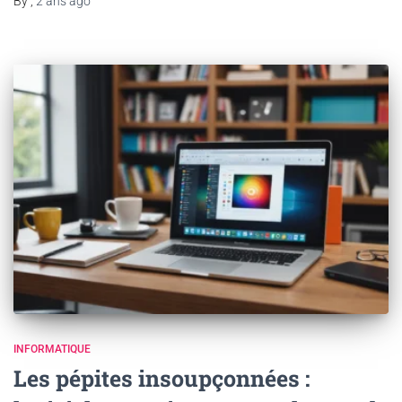
By
,
2 ans
ago
INFORMATIQUE
Les pépites insoupçonnées :