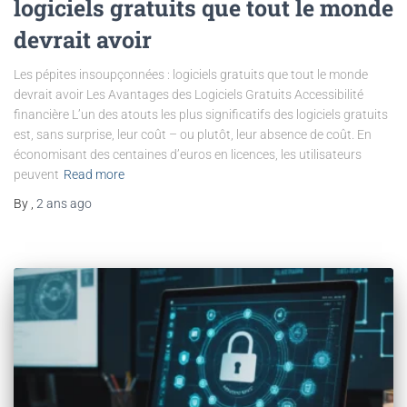
logiciels gratuits que tout le monde
devrait avoir
Les pépites insoupçonnées : logiciels gratuits que tout le monde
devrait avoir Les Avantages des Logiciels Gratuits Accessibilité
financière L’un des atouts les plus significatifs des logiciels gratuits
est, sans surprise, leur coût – ou plutôt, leur absence de coût. En
économisant des centaines d’euros en licences, les utilisateurs
peuvent
Read more
By
,
2 ans
ago