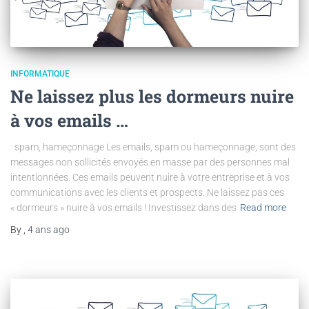
INFORMATIQUE
Ne laissez plus les dormeurs nuire
à vos emails …
spam, hameçonnage Les emails, spam ou hameçonnage, sont des
messages non sollicités envoyés en masse par des personnes mal
intentionnées. Ces emails peuvent nuire à votre entreprise et à vos
communications avec les clients et prospects. Ne laissez pas ces
« dormeurs » nuire à vos emails ! Investissez dans des
Read more
By
,
4 ans
ago