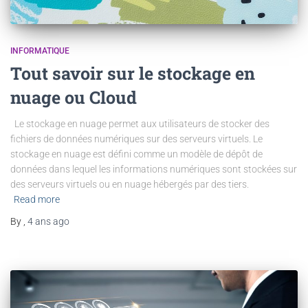
INFORMATIQUE
Tout savoir sur le stockage en
nuage ou Cloud
Le stockage en nuage permet aux utilisateurs de stocker des
fichiers de données numériques sur des serveurs virtuels. Le
stockage en nuage est défini comme un modèle de dépôt de
données dans lequel les informations numériques sont stockées sur
des serveurs virtuels ou en nuage hébergés par des tiers.
Read more
By
,
4 ans
ago