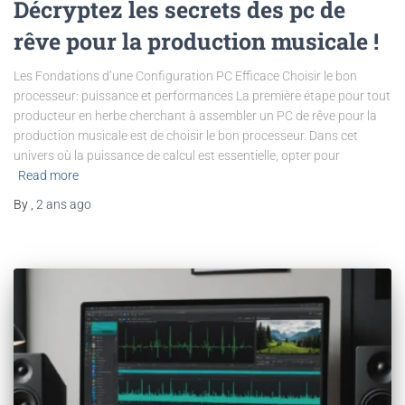
Décryptez les secrets des pc de
rêve pour la production musicale !
Les Fondations d’une Configuration PC Efficace Choisir le bon
processeur: puissance et performances La première étape pour tout
producteur en herbe cherchant à assembler un PC de rêve pour la
production musicale est de choisir le bon processeur. Dans cet
univers où la puissance de calcul est essentielle, opter pour
Read more
By
,
2 ans
ago