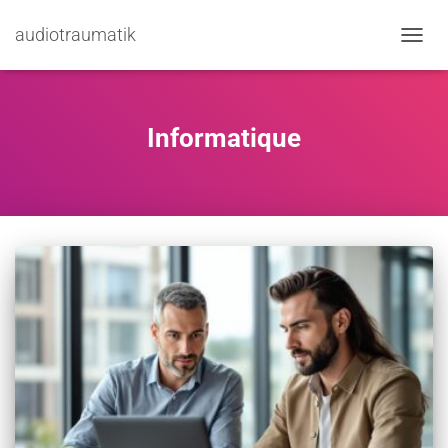
audiotraumatik
TOGGL
Informatique