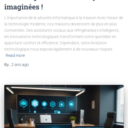
imaginées !
L’importance de la sécurité informatique à la maison Avec l’essor de
la technologie moderne, nos maisons deviennent de plus en plus
connectées. Des assistants vocaux aux réfrigérateurs intelligents,
les innovations technologiques transforment notre quotidien en
apportant confort et efficience. Cependant, cette évolution
technologique nous expose également à de nouveaux risques
Read more
By
,
2 ans
ago